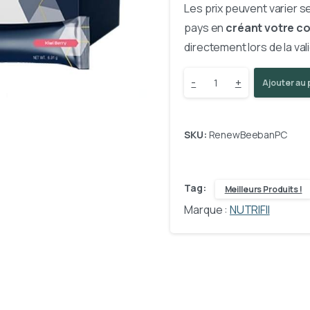
Les prix peuvent varier se
pays en
créant votre c
directement lors de la v
RENEW
-
+
Ajouter au 
quantité(s)
SKU:
RenewBeebanPC
Tag:
Meilleurs Produits !
Marque :
NUTRIFII