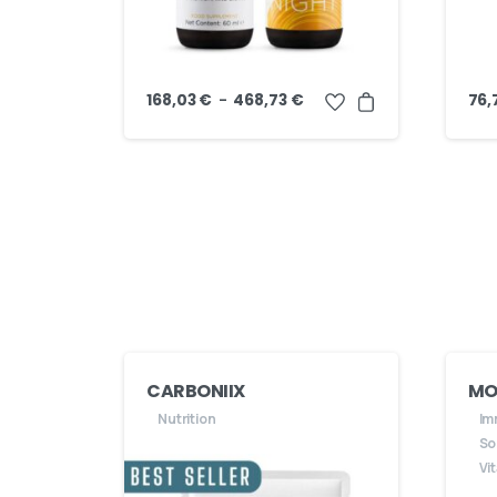
Plage
–
168,03
€
468,73
€
76,
de
prix :
168,03 €
à
468,73 €
CARBONIIX
MO
Nutrition
Im
So
Vit