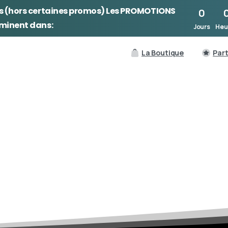
s (hors certaines promos) Les
PROMOTIONS
0
rminent dans:
Jours
Heu
La Boutique
Par
RENEW
Boutique
Santé et Bien-Être
RENEW