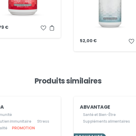
79
€
52,00
€
Produits similaires
A
ABVANTAGE
munité
Santé et Bien-Être
utien immunitaire
Stress
Suppléments alimentaires
alité
PROMOTION