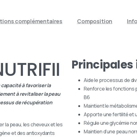
tions complémentaires
Composition
Inf
UTRIFII
Principales 
Aide le processus de divi
capacité à favoriser la
Renforce les fonctions 
ement à revitaliser la peau
B6
ocessus de récupération
Maintient le métabolisme
Apporte une fertilité e
Régule une glycémie no
er la peau, les cheveux et les
Maintien d’une peau nor
gène et des antioxydants