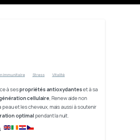
n immunitaire
Stress
Vitalité
âce à ses
propriétés antioxydantes
et à sa
génération cellulaire
, Renew aide non
a peau et les cheveux, mais aussi à soutenir
ration optimal
pendant la nuit.
YS