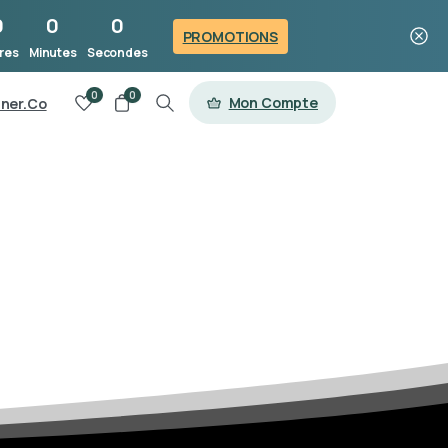
0
0
0
PROMOTIONS
res
Minutes
Secondes
0
0
Mon Compte
tner.Co
Search
France
06 48 39 32 85