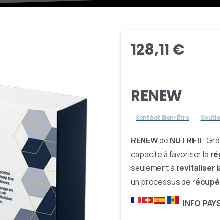
128,11
€
RENEW
Santé et Bien-Être
Soutie
RENEW
de
NUTRIFII
: Gr
capacité à favoriser la
ré
seulement à
revitaliser
l
un processus de
récupé
INFO PA