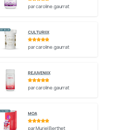
Note
sur 5
par caroline.gaurrat
CULTURIIX
Note
sur 5
par caroline.gaurrat
REJUVENIIX
Note
sur 5
par caroline.gaurrat
MOA
Note
sur 5
par Muriel Berthet