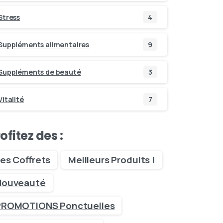
Stress
4
Suppléments alimentaires
9
Suppléments de beauté
3
Vitalité
7
ofitez des :
es Coffrets
Meilleurs Produits !
Nouveauté
PROMOTIONS Ponctuelles