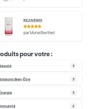
REJUVENIIX
Note
sur 5
par Muriel Berthet
oduits pour votre :
Beauté
3
Boissons Bien-Être
3
Énergie
3
Immunité
2