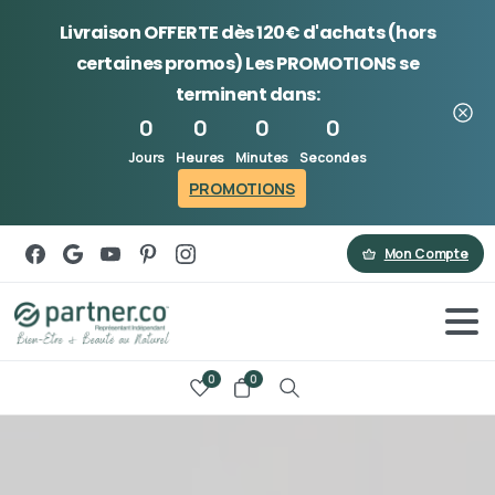
Livraison OFFERTE dès 120€ d'achats (hors
certaines promos) Les
PROMOTIONS
se
terminent dans:
0
0
0
0
Jours
Heures
Minutes
Secondes
PROMOTIONS
Mon Compte
0
0
Search