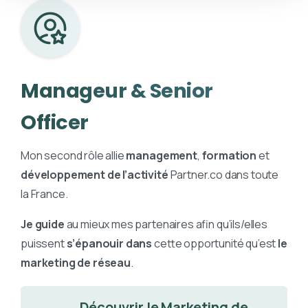
Manageur
&
Senior
Officer
Mon second rôle allie
management
,
formation
et
développement de l’activité
Partner.co dans toute
la France.
Je guide
au mieux mes partenaires afin qu’ils/elles
puissent
s’épanouir dans
cette opportunité qu’est
le
marketing de réseau
.
Découvrir le Marketing de