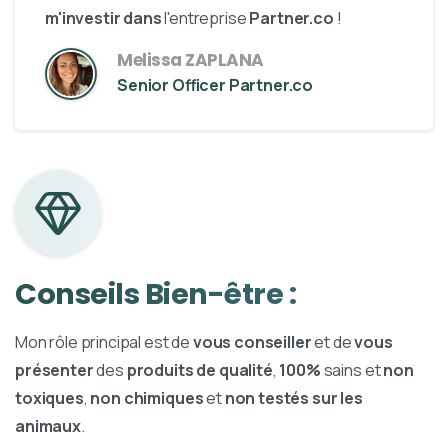
m'investir dans
l'entreprise
Partner.co
!
Melissa ZAPLANA
Senior Officer Partner.co
Conseils
Bien-être
:
Mon rôle principal est de
vous conseiller
et de
vous
présenter
des
produits de qualité
,
100%
sains et
non
toxiques
,
non chimiques
et
non testés sur les
animaux
.