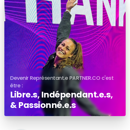
Devenir Représentant.e PARTNER.CO c'est
être :
Libre.s, Indépendant.e.s,
& Passionné.e.s