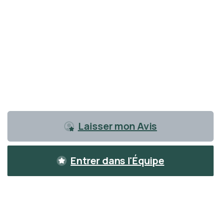
Retrouvez ici les Avis des client.e.s qui ont
commandé nos produits et suivi mes conseils
santé et nutrition. Vous trouverez aussi les Avis
des membres de mon équipe de
Représentant.e.s Partner.Co.
Laisser mon Avis
Entrer dans l'Équipe